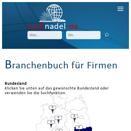
such
nadel
.de
B
ranchenbuch für Firmen
Bundesland
Klicken Sie unten auf das gewünschte Bundesland oder
verwenden Sie die Suchfunktion.
0
0
0
0
0
1