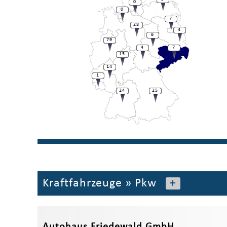
0
0
7
28
4
6
79
4
7
15
14
1
24
25
Kraftfahrzeuge
»
Pkw
+
Autohaus Friedewald GmbH