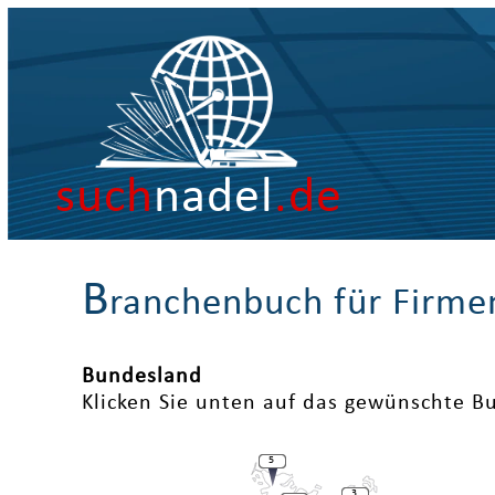
such
nadel
.de
B
ranchenbuch für Firme
Bundesland
Klicken Sie unten auf das gewünschte B
5
3