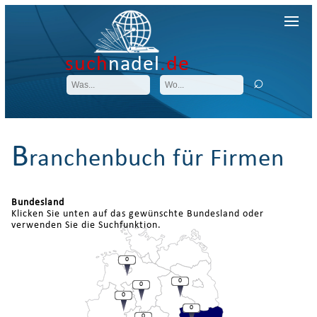
such
nadel
.de
B
ranchenbuch für Firmen
Bundesland
Klicken Sie unten auf das gewünschte Bundesland oder
verwenden Sie die Suchfunktion.
0
0
0
0
0
0