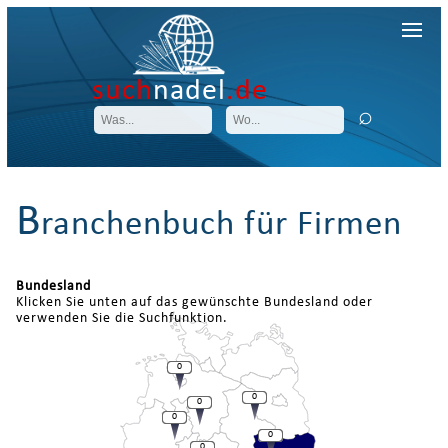
such
nadel
.de
B
ranchenbuch für Firmen
Bundesland
Klicken Sie unten auf das gewünschte Bundesland oder
verwenden Sie die Suchfunktion.
0
0
0
0
0
0