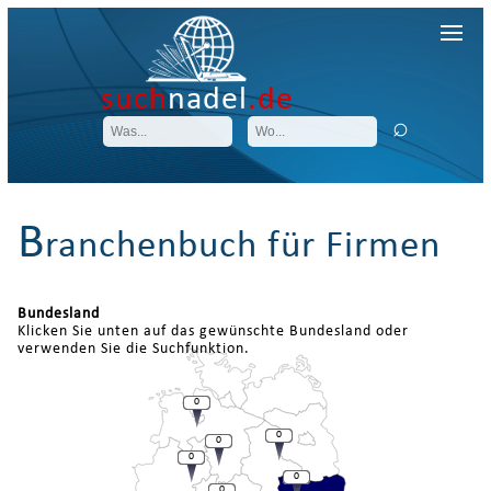
such
nadel
.de
B
ranchenbuch für Firmen
Bundesland
Klicken Sie unten auf das gewünschte Bundesland oder
verwenden Sie die Suchfunktion.
0
0
0
0
0
0