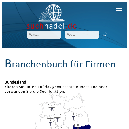
such
nadel
.de
B
ranchenbuch für Firmen
Bundesland
Klicken Sie unten auf das gewünschte Bundesland oder
verwenden Sie die Suchfunktion.
0
0
0
0
0
1