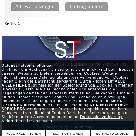
Adresse anzeigen
Eintrag ändern
Seite:
1
Verkauf, Beratung und Service für Business Server (Windows und
Datenschutzeinstellungen
Um Ihnen ein Höchstmaß an Sicherheit und Effektivität beim Besuch
Linux)
unserer Website zu bieten, verwenden wir Cookies. Weitere
Informationen zum Datenschutz und der Verwendung von Cookies
Verkauf, Beratung und Service für Laptop, Tablet und Smartphone
finden Sie in der
Datenschutzerklärung
. Durch klicken auf
ALLE
AKZEPTIEREN
, stimme ich der Speicherung von Cookies in meinem
Erstellung und Webhosting von Internetseiten, Werbematerialien und
Browser zu, aktiviere alle Technologien und akzeptiere die
Regelungen gemäß der Datenschutzerklärung. Sie können auch nur
SEO
für den Einsatz einzelner Cookies und Technologien einwilligen.
Individuelle Einstellungen können Sie durch klicken auf
MEHR
OPTIONEN auswählen
. Mit der Entscheidung
NUR NOTWENDIGE
SPEICHERN
werden wir Ihre Privatsphäre respektieren und keine
Cookies setzen, die nicht für den Betrieb der Seite notwendig sind.
Sie können Ihre Auswahl jederzeit unter
Datenschutzerklärung
widerrufen oder anpassen.
Datenschutz •
Impressum
ALLE AKZEPTIEREN
MEHR OPTIONEN
NUR NOTWENDIGE