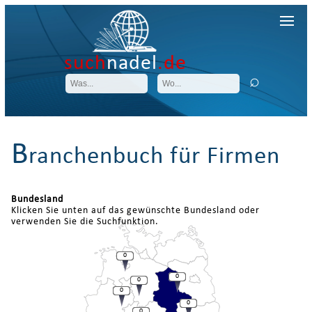
such
nadel
.de
B
ranchenbuch für Firmen
Bundesland
Klicken Sie unten auf das gewünschte Bundesland oder
verwenden Sie die Suchfunktion.
0
0
0
0
0
0