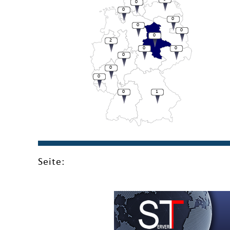
0
0
0
0
0
0
2
0
0
0
0
0
0
1
Seite: