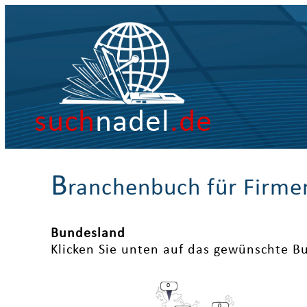
such
nadel
.de
B
ranchenbuch für Firme
Bundesland
Klicken Sie unten auf das gewünschte B
0
0