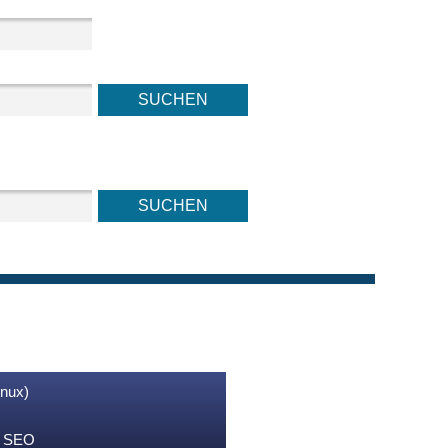
inux)
nd SEO