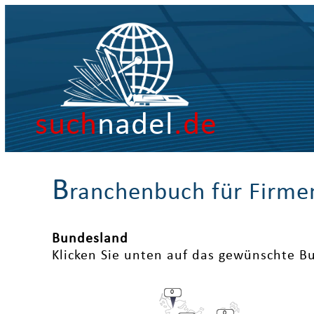
such
nadel
.de
B
ranchenbuch für Firme
Bundesland
Klicken Sie unten auf das gewünschte B
0
0