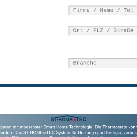
paren mit modernster Smart Home Technologie. Die Thermostate kön
werden. Das ST-HOMEinTEC System für Heizung spart Energie, verbes