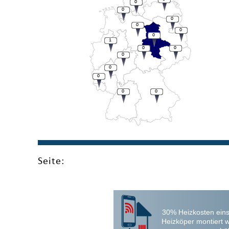
0
0
0
0
0
0
1
0
0
0
0
0
0
0
Seite:
30% Heizkosten eins
Heizköper montiert 