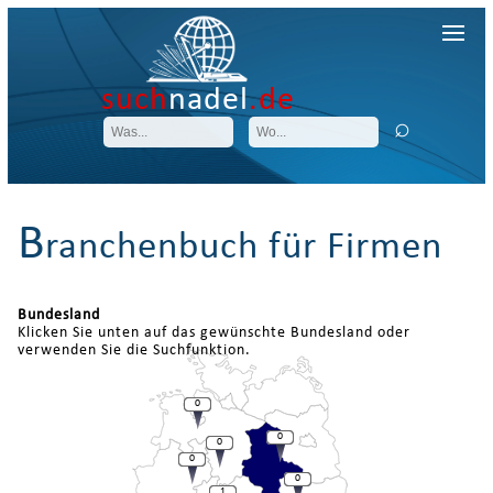
such
nadel
.de
B
ranchenbuch für Firmen
Bundesland
Klicken Sie unten auf das gewünschte Bundesland oder
verwenden Sie die Suchfunktion.
0
0
0
0
0
1