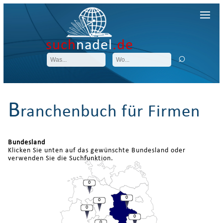
such
nadel
.de
B
ranchenbuch für Firmen
Bundesland
Klicken Sie unten auf das gewünschte Bundesland oder
verwenden Sie die Suchfunktion.
0
0
0
0
0
0