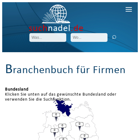
such
nadel
.de
B
ranchenbuch für Firmen
Bundesland
Klicken Sie unten auf das gewünschte Bundesland oder
verwenden Sie die Suchfunktion.
0
0
0
0
0
0