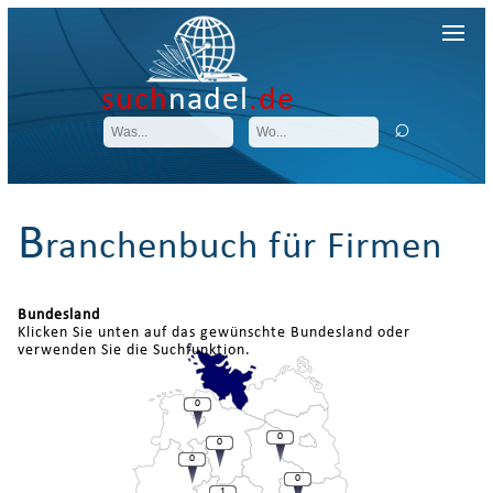
such
nadel
.de
B
ranchenbuch für Firmen
Bundesland
Klicken Sie unten auf das gewünschte Bundesland oder
verwenden Sie die Suchfunktion.
0
0
0
0
0
1