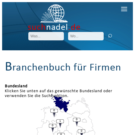
such
nadel
.de
B
ranchenbuch für Firmen
Bundesland
Klicken Sie unten auf das gewünschte Bundesland oder
verwenden Sie die Suchfunktion.
0
0
1
0
0
0