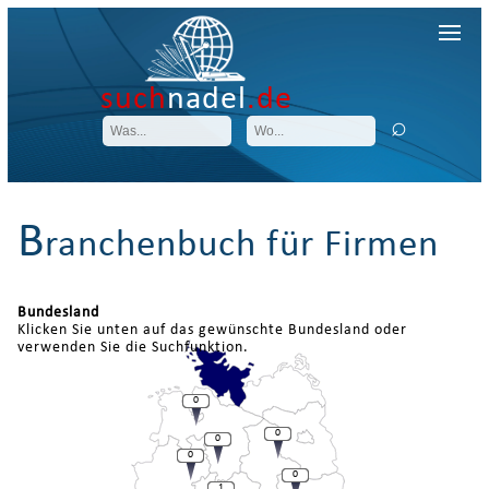
such
nadel
.de
B
ranchenbuch für Firmen
Bundesland
Klicken Sie unten auf das gewünschte Bundesland oder
verwenden Sie die Suchfunktion.
0
0
0
0
0
1