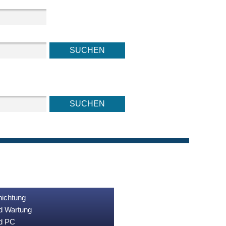
nichtung
nd Wartung
nd PC