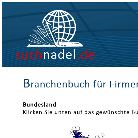
such
nadel
.de
B
ranchenbuch für Firme
Bundesland
Klicken Sie unten auf das gewünschte B
0
0