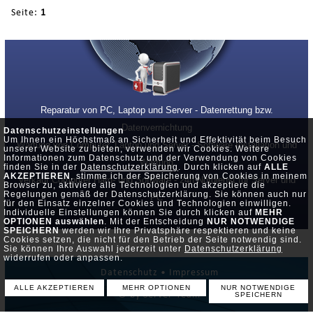
Seite:
1
Reparatur von PC, Laptop und Server - Datenrettung bzw.
Datenvernichtung
Datenschutzeinstellungen
Um Ihnen ein Höchstmaß an Sicherheit und Effektivität beim Besuch
Wartung von Computer, Laptop und Server - Software Installation und
unserer Website zu bieten, verwenden wir Cookies. Weitere
Informationen zum Datenschutz und der Verwendung von Cookies
Wartung
finden Sie in der
Datenschutzerklärung
. Durch klicken auf
ALLE
AKZEPTIEREN
, stimme ich der Speicherung von Cookies in meinem
Verkauf Computer Hard- und Software - 24h Notdienst für Server und
Browser zu, aktiviere alle Technologien und akzeptiere die
Regelungen gemäß der Datenschutzerklärung. Sie können auch nur
PC
für den Einsatz einzelner Cookies und Technologien einwilligen.
Individuelle Einstellungen können Sie durch klicken auf
MEHR
OPTIONEN auswählen
. Mit der Entscheidung
NUR NOTWENDIGE
SPEICHERN
werden wir Ihre Privatsphäre respektieren und keine
Cookies setzen, die nicht für den Betrieb der Seite notwendig sind.
Sie können Ihre Auswahl jederzeit unter
Datenschutzerklärung
widerrufen oder anpassen.
Datenschutz •
Impressum
ALLE AKZEPTIEREN
MEHR OPTIONEN
NUR NOTWENDIGE
© by Server-Team
SPEICHERN