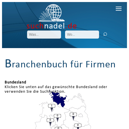
such
nadel
.de
B
ranchenbuch für Firmen
Bundesland
Klicken Sie unten auf das gewünschte Bundesland oder
verwenden Sie die Suchfunktion.
1
0
0
0
0
0