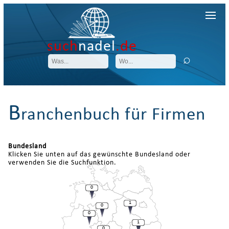
such
nadel
.de
B
ranchenbuch für Firmen
Bundesland
Klicken Sie unten auf das gewünschte Bundesland oder
verwenden Sie die Suchfunktion.
0
1
0
0
1
0