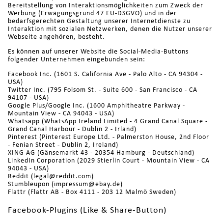
Bereitstellung von Interaktionsmöglichkeiten zum Zweck der
Werbung (Erwägungsgrund 47 EU-DSGVO) und in der
bedarfsgerechten Gestaltung unserer Internetdienste zu
Interaktion mit sozialen Netzwerken, denen die Nutzer unserer
Webseite angehören, besteht.
Es können auf unserer Website die Social-Media-Buttons
folgender Unternehmen eingebunden sein:
Facebook Inc. (1601 S. California Ave - Palo Alto - CA 94304 -
USA)
Twitter Inc. (795 Folsom St. - Suite 600 - San Francisco - CA
94107 - USA)
Google Plus/Google Inc. (1600 Amphitheatre Parkway -
Mountain View - CA 94043 - USA)
Whatsapp (WhatsApp Ireland Limited - 4 Grand Canal Square -
Grand Canal Harbour - Dublin 2 - Irland)
Pinterest (Pinterest Europe Ltd. - Palmerston House, 2nd Floor
- Fenian Street - Dublin 2, Ireland)
XING AG (Gänsemarkt 43 - 20354 Hamburg - Deutschland)
LinkedIn Corporation (2029 Stierlin Court - Mountain View - CA
94043 - USA)
Reddit (legal@reddit.com)
Stumbleupon (impressum@ebay.de)
Flattr (Flattr AB - Box 4111 - 203 12 Malmö Sweden)
Facebook-Plugins (Like & Share-Button)