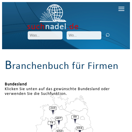
such
nadel
.de
B
ranchenbuch für Firmen
Bundesland
Klicken Sie unten auf das gewünschte Bundesland oder
verwenden Sie die Suchfunktion.
243
89
407
79
634
630