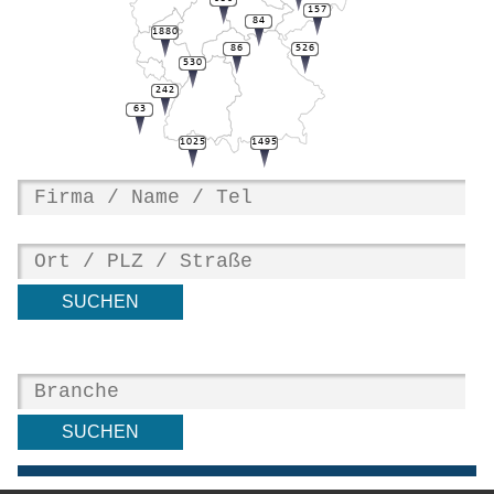
157
84
1880
86
526
530
242
63
1025
1495