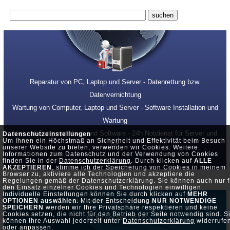
Reparatur von PC, Laptop und Server - Datenrettung bzw.
Datenvernichtung
Wartung von Computer, Laptop und Server - Software Installation und
Wartung
Verkauf Computer Hard- und Software - 24h Notdienst für Server und
Datenschutzeinstellungen
Um Ihnen ein Höchstmaß an Sicherheit und Effektivität beim Besuch
PC
unserer Website zu bieten, verwenden wir Cookies. Weitere
Informationen zum Datenschutz und der Verwendung von Cookies
finden Sie in der
Datenschutzerklärung
. Durch klicken auf
ALLE
AKZEPTIEREN
, stimme ich der Speicherung von Cookies in meinem
Browser zu, aktiviere alle Technologien und akzeptiere die
Regelungen gemäß der Datenschutzerklärung. Sie können auch nur f
den Einsatz einzelner Cookies und Technologien einwilligen.
Individuelle Einstellungen können Sie durch klicken auf
MEHR
OPTIONEN auswählen
. Mit der Entscheidung
NUR NOTWENDIGE
Datenschutz •
Impressum
SPEICHERN
werden wir Ihre Privatsphäre respektieren und keine
Cookies setzen, die nicht für den Betrieb der Seite notwendig sind. S
© by Server-Team
können Ihre Auswahl jederzeit unter
Datenschutzerklärung
widerrufe
oder anpassen.