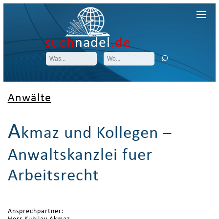
such
nadel
.de
Anwälte
A
kmaz und Kollegen –
Anwaltskanzlei fuer
Arbeitsrecht
Ansprechpartner: