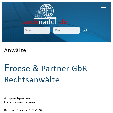
such
nadel
.de
Anwälte
F
roese & Partner GbR
Rechtsanwälte
Ansprechpartner:
Herr Rainer Froese
Bonner Straße 172-176