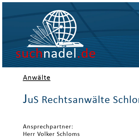
such
nadel
.de
Anwälte
J
uS Rechtsanwälte Schlo
Ansprechpartner:
Herr Volker Schloms