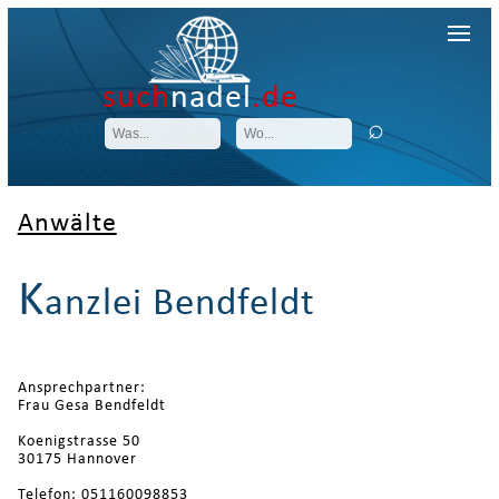
such
nadel
.de
Anwälte
K
anzlei Bendfeldt
Ansprechpartner:
Frau Gesa Bendfeldt
Koenigstrasse 50
30175 Hannover
Telefon: 051160098853