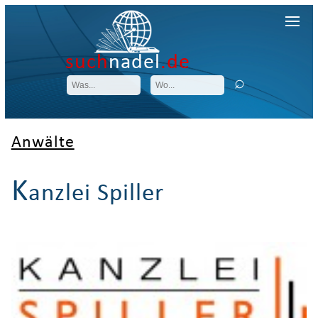
such
nadel
.de
Anwälte
K
anzlei Spiller