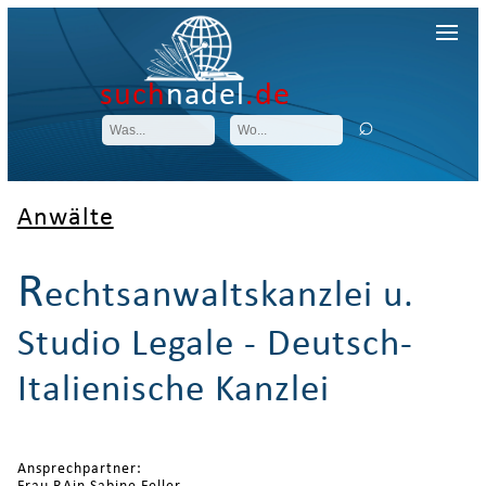
such
nadel
.de
Anwälte
R
echtsanwaltskanzlei u.
Studio Legale - Deutsch-
Italienische Kanzlei
Ansprechpartner: