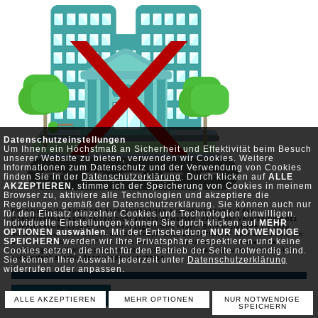
Datenschutzeinstellungen
Um Ihnen ein Höchstmaß an Sicherheit und Effektivität beim Besuch
unserer Website zu bieten, verwenden wir Cookies. Weitere
Informationen zum Datenschutz und der Verwendung von Cookies
finden Sie in der
Datenschutzerklärung
. Durch klicken auf
ALLE
AKZEPTIEREN
, stimme ich der Speicherung von Cookies in meinem
Browser zu, aktiviere alle Technologien und akzeptiere die
Regelungen gemäß der Datenschutzerklärung. Sie können auch nur
Die Adresse der Firma KFZ Sachverständigen Ausbildung kann auf der
für den Einsatz einzelner Cookies und Technologien einwilligen.
Openstreetmap-Karte derzeit nicht angezeigt werden, da Sie der Verarbeitung des
Individuelle Einstellungen können Sie durch klicken auf
MEHR
Openstreetmap Cookies noch nicht zugestimmt haben. Bitte bestätigen Sie dazu
OPTIONEN auswählen
. Mit der Entscheidung
NUR NOTWENDIGE
diesen Cookie durch klicken auf den Knopf "ALLE AKZEPTIEREN" oder wählen Sie ihn
SPEICHERN
werden wir Ihre Privatsphäre respektieren und keine
unter "MEHR OPTIONEN" aus. Falls Sie diesen bereits deaktiviert haben oder
Cookies setzen, die nicht für den Betrieb der Seite notwendig sind.
Cookies generell widersprochen haben, können Sie diesen
hier
unter "alle Cookies
Sie können Ihre Auswahl jederzeit unter
widerrufen" anschließend wieder auswählen.
Datenschutzerklärung
widerrufen oder anpassen.
ZURÜCK
ALLE AKZEPTIEREN
MEHR OPTIONEN
NUR NOTWENDIGE
SPEICHERN