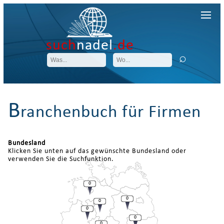
such
nadel
.de
B
ranchenbuch für Firmen
Bundesland
Klicken Sie unten auf das gewünschte Bundesland oder
verwenden Sie die Suchfunktion.
0
0
0
0
0
0