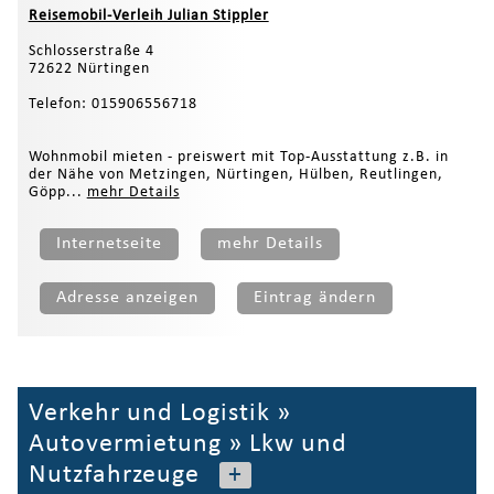
Reisemobil-Verleih Julian Stippler
Schlosserstraße 4
72622 Nürtingen
Telefon: 015906556718
Wohnmobil mieten - preiswert mit Top-Ausstattung z.B. in
der Nähe von Metzingen, Nürtingen, Hülben, Reutlingen,
Göpp...
mehr Details
Internetseite
mehr Details
Adresse anzeigen
Eintrag ändern
Verkehr und Logistik
»
Autovermietung
»
Lkw und
Nutzfahrzeuge
+