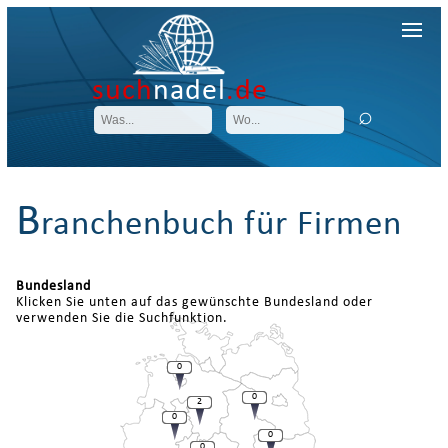
such
nadel
.de
B
ranchenbuch für Firmen
Bundesland
Klicken Sie unten auf das gewünschte Bundesland oder
verwenden Sie die Suchfunktion.
0
0
2
0
0
0