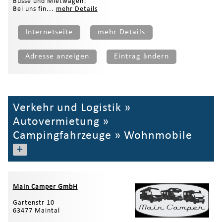
Busse und Mietwagen!
Bei uns fin...
mehr Details
Internetseite
mehr Details
Adresse anzeigen
Eintrag ändern
Verkehr und Logistik
»
Autovermietung
»
Campingfahrzeuge
»
Wohnmobile
+
Main Camper GmbH
Gartenstr 10
63477 Maintal