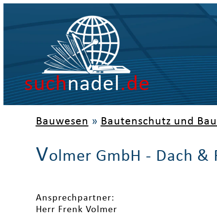
such
nadel
.de
Bauwesen
»
Bautenschutz und Bau
V
olmer GmbH - Dach & 
Ansprechpartner:
Herr Frenk Volmer