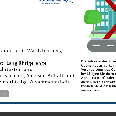
randis / OT Waldsteinberg
Die Adresse der Fir
. Langjährige enge
Openstreetmap-Karte
chitekten und
Verarbeitung des Op
bestätigen Sie dazu 
en Sachsen, Sachsen Anhalt und
AKZEPTIEREN" oder w
 zuverlässige Zusammenarbeit.
diesen bereits deakt
können Sie diesen
hi
auswählen.
ten