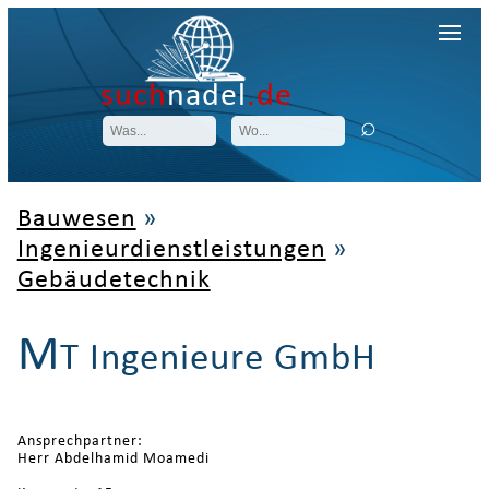
such
nadel
.de
Bauwesen
»
Ingenieurdienstleistungen
»
Gebäudetechnik
M
T Ingenieure GmbH
Ansprechpartner:
Herr Abdelhamid Moamedi