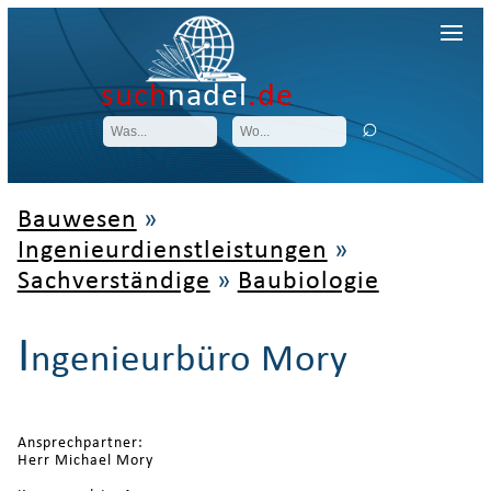
such
nadel
.de
Bauwesen
»
Ingenieurdienstleistungen
»
Sachverständige
»
Baubiologie
I
ngenieurbüro Mory
Ansprechpartner:
Herr Michael Mory