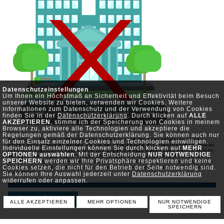
Datenschutzeinstellungen
Um Ihnen ein Höchstmaß an Sicherheit und Effektivität beim Besuch
unserer Website zu bieten, verwenden wir Cookies. Weitere
Informationen zum Datenschutz und der Verwendung von Cookies
finden Sie in der
Datenschutzerklärung
. Durch klicken auf
ALLE
AKZEPTIEREN
, stimme ich der Speicherung von Cookies in meinem
Browser zu, aktiviere alle Technologien und akzeptiere die
Regelungen gemäß der Datenschutzerklärung. Sie können auch nur
Die Adresse der Firma Ingenieurbüro Mory kann auf der Openstreetmap-Karte
für den Einsatz einzelner Cookies und Technologien einwilligen.
derzeit nicht angezeigt werden, da Sie der Verarbeitung des Openstreetmap Cookies
Individuelle Einstellungen können Sie durch klicken auf
MEHR
noch nicht zugestimmt haben. Bitte bestätigen Sie dazu diesen Cookie durch klicken
OPTIONEN auswählen
. Mit der Entscheidung
NUR NOTWENDIGE
auf den Knopf "ALLE AKZEPTIEREN" oder wählen Sie ihn unter "MEHR OPTIONEN"
SPEICHERN
werden wir Ihre Privatsphäre respektieren und keine
aus. Falls Sie diesen bereits deaktiviert haben oder Cookies generell widersprochen
Cookies setzen, die nicht für den Betrieb der Seite notwendig sind.
haben, können Sie diesen
hier
unter "alle Cookies widerrufen" anschließend wieder
Sie können Ihre Auswahl jederzeit unter
auswählen.
Datenschutzerklärung
widerrufen oder anpassen.
ZURÜCK
ALLE AKZEPTIEREN
MEHR OPTIONEN
NUR NOTWENDIGE
SPEICHERN