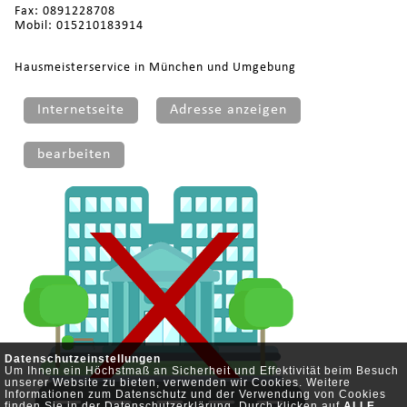
Fax: 0891228708
Mobil: 015210183914
Hausmeisterservice in München und Umgebung
Internetseite
Adresse anzeigen
bearbeiten
Datenschutzeinstellungen
Um Ihnen ein Höchstmaß an Sicherheit und Effektivität beim Besuch
unserer Website zu bieten, verwenden wir Cookies. Weitere
Informationen zum Datenschutz und der Verwendung von Cookies
finden Sie in der
Datenschutzerklärung
. Durch klicken auf
ALLE