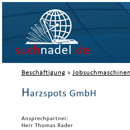
such
nadel
.de
Beschäftigung
»
Jobsuchmaschine
H
arzspots GmbH
Ansprechpartner:
Herr Thomas Rader