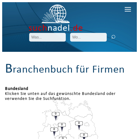
such
nadel
.de
B
ranchenbuch für Firmen
Bundesland
Klicken Sie unten auf das gewünschte Bundesland oder
verwenden Sie die Suchfunktion.
0
0
0
0
0
0