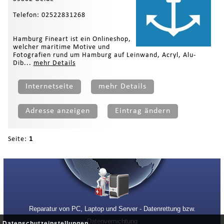
Telefon: 02522831268
Hamburg Fineart ist ein Onlineshop,
welcher maritime Motive und
Fotografien rund um Hamburg auf Leinwand, Acryl, Alu-
Dib...
mehr Details
Internetseite
mehr Details
Adresse anzeigen
Eintrag ändern
Seite:
1
Reparatur von PC, Laptop und Server - Datenrettung bzw.
Datenvernichtung
Datenschutzeinstellungen