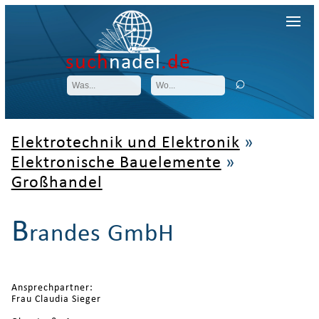
such
nadel
.de
Elektrotechnik und Elektronik
»
Elektronische Bauelemente
»
Großhandel
B
randes GmbH
Ansprechpartner:
Frau Claudia Sieger