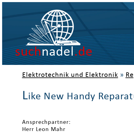
such
nadel
.de
Elektrotechnik und Elektronik
»
Re
L
ike New Handy Reparat
Ansprechpartner:
Herr Leon Mahr