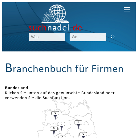
such
nadel
.de
B
ranchenbuch für Firmen
Bundesland
Klicken Sie unten auf das gewünschte Bundesland oder
verwenden Sie die Suchfunktion.
0
0
0
0
0
0