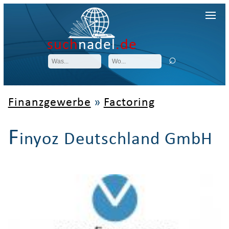
such
nadel
.de
Finanzgewerbe
»
Factoring
F
inyoz Deutschland GmbH