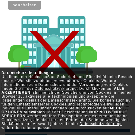
bearbeiten
Datenschutzeinstellungen
Um Ihnen ein Höchstmaß an Sicherheit und Effektivität beim Besuch
unserer Website zu bieten, verwenden wir Cookies. Weitere
Informationen zum Datenschutz und der Verwendung von Cookies
finden Sie in der
Datenschutzerklärung
. Durch klicken auf
ALLE
AKZEPTIEREN
, stimme ich der Speicherung von Cookies in meinem
Browser zu, aktiviere alle Technologien und akzeptiere die
Regelungen gemäß der Datenschutzerklärung. Sie können auch nur
Die Adresse der Firma Finyoz Deutschland GmbH kann auf der Openstreetmap-Karte
für den Einsatz einzelner Cookies und Technologien einwilligen.
derzeit nicht angezeigt werden, da Sie der Verarbeitung des Openstreetmap Cookies
Individuelle Einstellungen können Sie durch klicken auf
MEHR
noch nicht zugestimmt haben. Bitte bestätigen Sie dazu diesen Cookie durch klicken
OPTIONEN auswählen
. Mit der Entscheidung
NUR NOTWENDIGE
auf den Knopf "ALLE AKZEPTIEREN" oder wählen Sie ihn unter "MEHR OPTIONEN"
SPEICHERN
werden wir Ihre Privatsphäre respektieren und keine
aus. Falls Sie diesen bereits deaktiviert haben oder Cookies generell widersprochen
Cookies setzen, die nicht für den Betrieb der Seite notwendig sind.
haben, können Sie diesen
hier
unter "alle Cookies widerrufen" anschließend wieder
auswählen.
Sie können Ihre Auswahl jederzeit unter
Datenschutzerklärung
widerrufen oder anpassen.