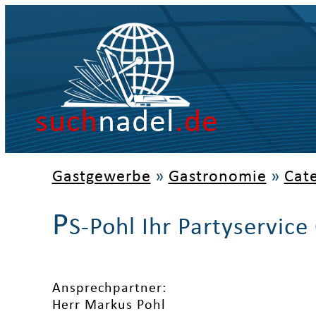
such
nadel
.de
Gastgewerbe
»
Gastronomie
»
Cate
P
S-Pohl Ihr Partyservic
Ansprechpartner:
Herr Markus Pohl