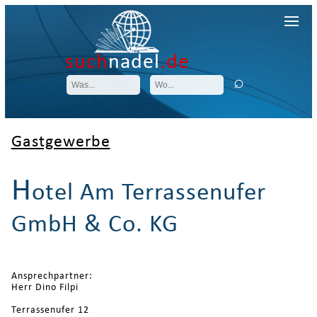
such
nadel
.de
Gastgewerbe
H
otel Am Terrassenufer
GmbH & Co. KG
Ansprechpartner:
Herr Dino Filpi
Terrassenufer 12