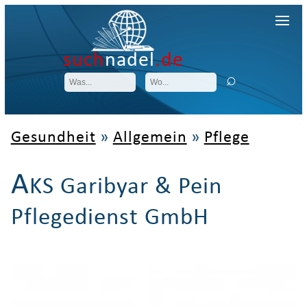
such
nadel
.de
Gesundheit
»
Allgemein
»
Pflege
A
KS Garibyar & Pein
Pflegedienst GmbH