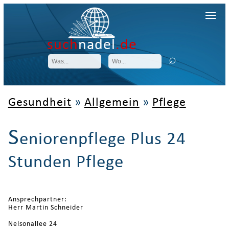
such
nadel
.de
Gesundheit
»
Allgemein
»
Pflege
S
eniorenpflege Plus 24
Stunden Pflege
Ansprechpartner:
Herr Martin Schneider
Nelsonallee 24