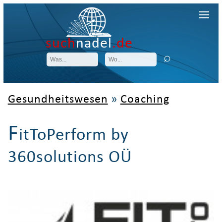
such
nadel
.de
Gesundheitswesen
»
Coaching
F
itToPerform by
360solutions OÜ