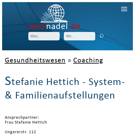
such
nadel
.de
Gesundheitswesen
»
Coaching
S
tefanie Hettich - System-
& Familienaufstellungen
Ansprechpartner:
Frau Stefanie Hettich
Ungererstr. 112