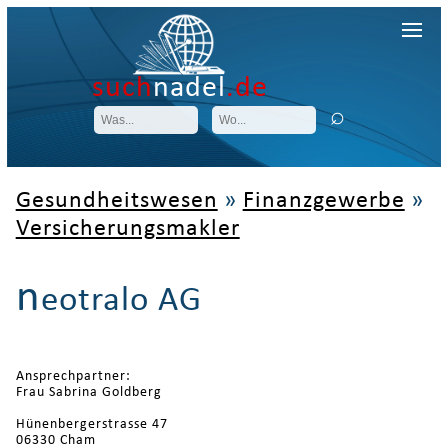
such
nadel
.de
Gesundheitswesen
»
Finanzgewerbe
»
Versicherungsmakler
n
eotralo AG
Ansprechpartner:
Frau Sabrina Goldberg
Hünenbergerstrasse 47
06330 Cham