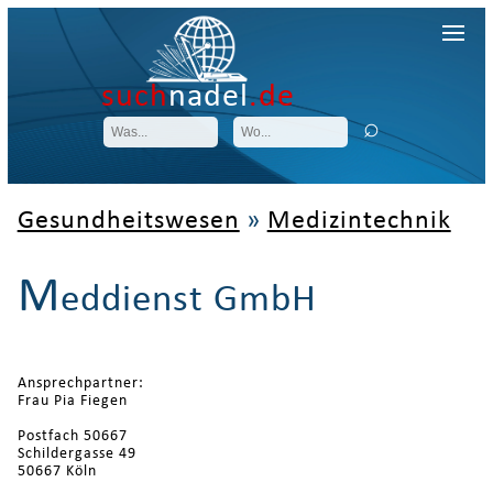
such
nadel
.de
Gesundheitswesen
»
Medizintechnik
M
eddienst GmbH
Ansprechpartner:
Frau Pia Fiegen
Postfach 50667
Schildergasse 49
50667 Köln