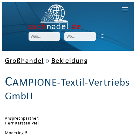
such
nadel
.de
Großhandel
»
Bekleidung
C
AMPIONE-Textil-Vertriebs
GmbH
Ansprechpartner:
Herr Karsten Piel
Modering 5