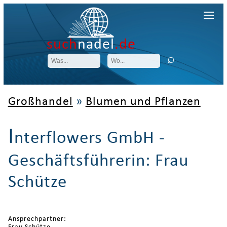
such
nadel
.de
Großhandel
»
Blumen und Pflanzen
I
nterflowers GmbH -
Geschäftsführerin: Frau
Schütze
Ansprechpartner: